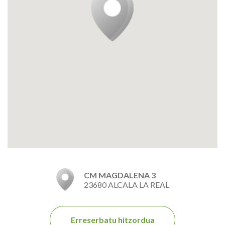
CM MAGDALENA 3
23680 ALCALA LA REAL
Erreserbatu hitzordua