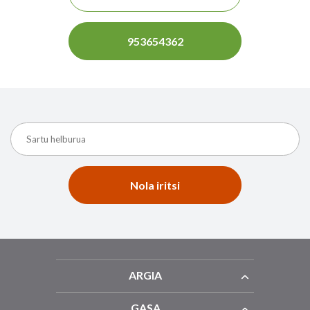
953654362
Nola iritsi
ARGIA
GASA