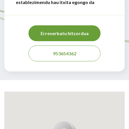
establezimendu hau itxita egongo da
Erreserbatu hitzordua
953654362