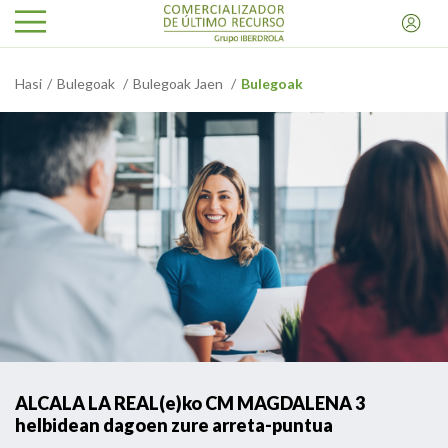
Hasi
Bulegoak
Bulegoak Jaen
Bulegoak
ALCALA LA REAL(e)ko CM MAGDALENA 3
helbidean dagoen zure arreta-puntua