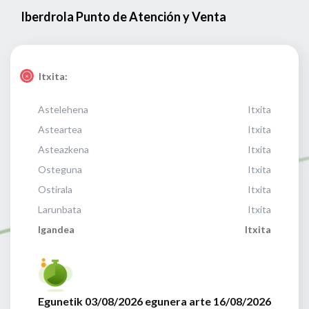
Iberdrola Punto de Atención y Venta
Itxita:
Astelehena
Itxita
Asteartea
Itxita
Asteazkena
Itxita
Osteguna
Itxita
Ostirala
Itxita
Larunbata
Itxita
Igandea
Itxita
Egunetik 03/08/2026 egunera arte 16/08/2026