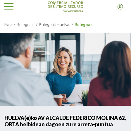
Hasi
Bulegoak
Bulegoak Huelva
Bulegoak
HUELVA(e)ko AV ALCALDE FEDERICO MOLINA 62,
ORTA helbidean dagoen zure arreta-puntua