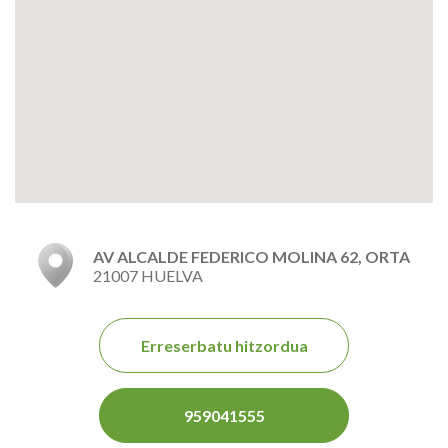
AV ALCALDE FEDERICO MOLINA 62, ORTA
21007 HUELVA
Erreserbatu hitzordua
959041555