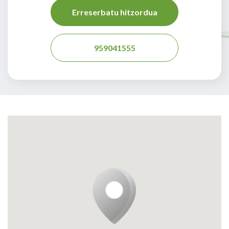
Erreserbatu hitzordua
959041555