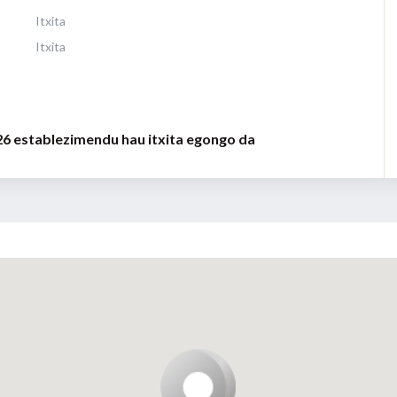
Itxita
Itxita
26 establezimendu hau itxita egongo da