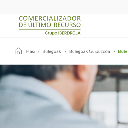
Hasi
Bulegoak
Bulegoak Guipúzcoa
Bule