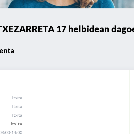
XEZARRETA 17 helbidean dagoen
Venta
Itxita
Itxita
Itxita
Itxita
08:00-14:00