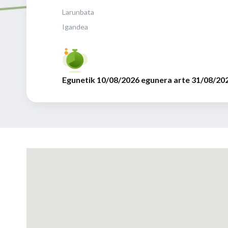
Larunbata
Igandea
Egunetik 10/08/2026 egunera arte 31/08/20