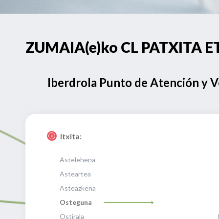
ZUMAIA(e)ko CL PATXITA ET
Iberdrola Punto de Atención y 
Itxita:
Astelehena
Asteartea
Asteazkena
Osteguna
Ostirala