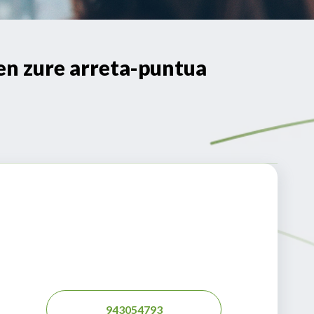
 zure arreta-puntua
943054793