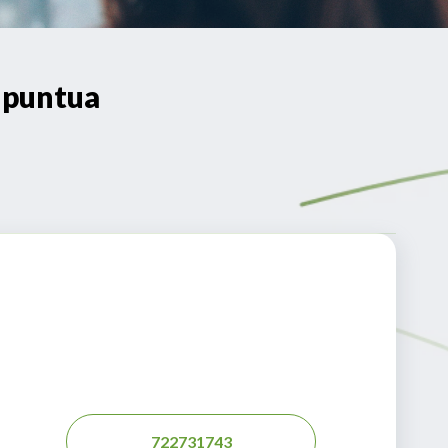
-puntua
722731743