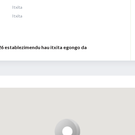
Itxita
Itxita
26 establezimendu hau itxita egongo da