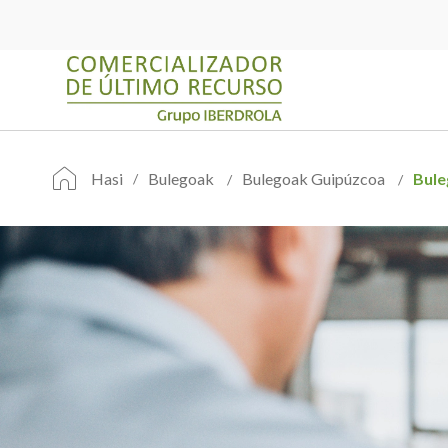
Hasi
Bulegoak
Bulegoak Guipúzcoa
Bule