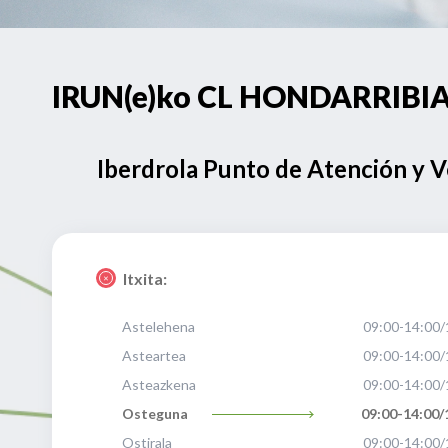
IRUN(e)ko CL HONDARRIBIA 2
Iberdrola Punto de Atención y 
Itxita:
Astelehena
09:00-14:00/
Asteartea
09:00-14:00/
Asteazkena
09:00-14:00/
Osteguna
09:00-14:00/
Ostirala
09:00-14:00/