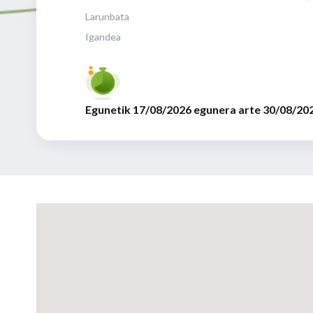
Larunbata
Igandea
Egunetik 17/08/2026 egunera arte 30/08/20