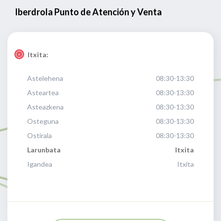
Iberdrola Punto de Atención y Venta
Itxita:
Astelehena
08:30-13:30
Asteartea
08:30-13:30
Asteazkena
08:30-13:30
Osteguna
08:30-13:30
Ostirala
08:30-13:30
Larunbata
Itxita
Igandea
Itxita