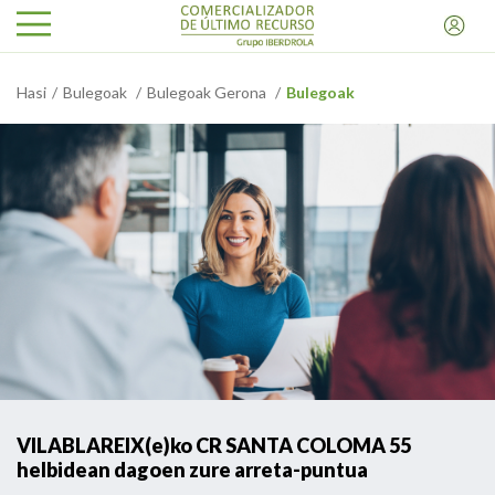
Hasi
Bulegoak
Bulegoak Gerona
Bulegoak
VILABLAREIX(e)ko CR SANTA COLOMA 55
helbidean dagoen zure arreta-puntua