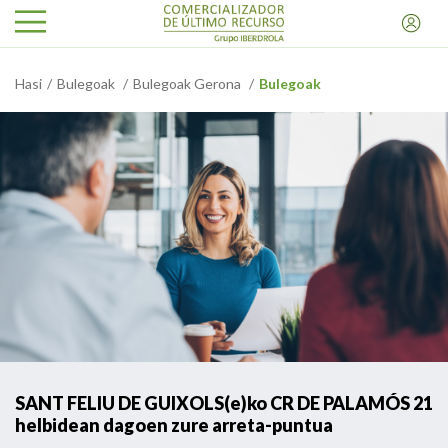
Hasi
Bulegoak
Bulegoak Gerona
Bulegoak
SANT FELIU DE GUIXOLS(e)ko CR DE PALAMÓS 21
helbidean dagoen zure arreta-puntua