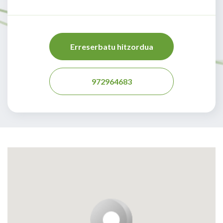
Erreserbatu hitzordua
972964683