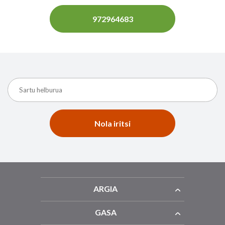
972964683
Nola iritsi
ARGIA
GASA