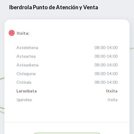
Iberdrola Punto de Atención y Venta
Itxita:
Astelehena
08:00-14:00
Asteartea
08:00-14:00
Asteazkena
08:00-14:00
Osteguna
08:00-14:00
Ostirala
08:00-14:00
Larunbata
Itxita
Igandea
Itxita