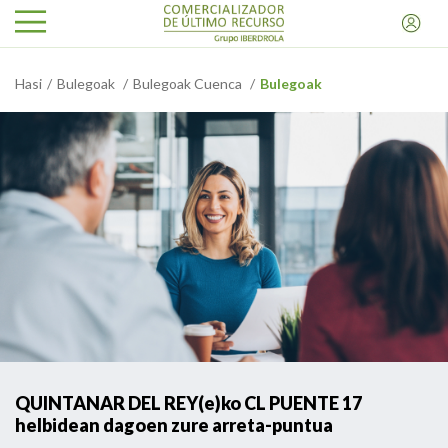
Hasi
Bulegoak
Bulegoak Cuenca
Bulegoak
QUINTANAR DEL REY(e)ko CL PUENTE 17
helbidean dagoen zure arreta-puntua