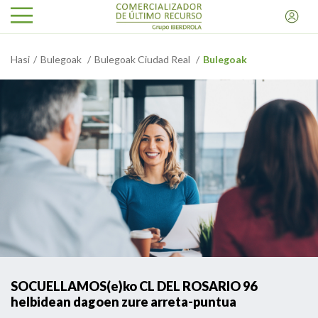
Hasi
Bulegoak
Bulegoak Ciudad Real
Bulegoak
SOCUELLAMOS(e)ko CL DEL ROSARIO 96
helbidean dagoen zure arreta-puntua