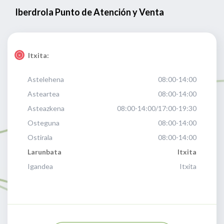
Iberdrola Punto de Atención y Venta
Itxita:
Astelehena
08:00-14:00
Asteartea
08:00-14:00
Asteazkena
08:00-14:00/17:00-19:30
Osteguna
08:00-14:00
Ostirala
08:00-14:00
Larunbata
Itxita
Igandea
Itxita