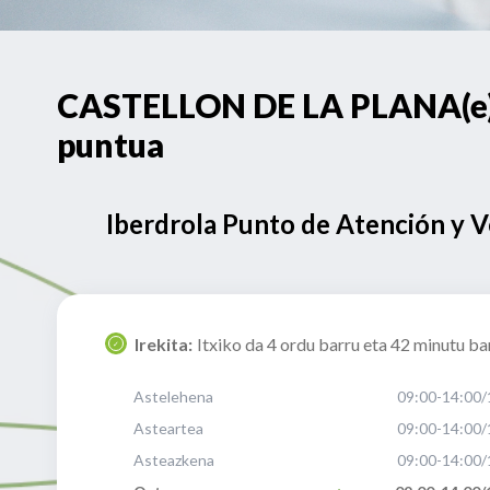
CASTELLON DE LA PLANA(e)k
puntua
Iberdrola Punto de Atención y 
Irekita:
Itxiko da 4 ordu barru eta 42 minutu ba
Astelehena
09:00-14:00/
Asteartea
09:00-14:00/
Asteazkena
09:00-14:00/