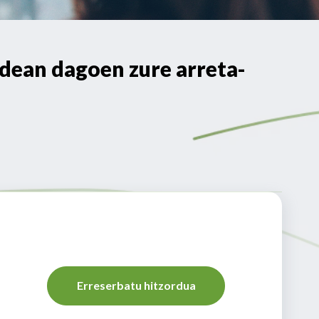
ean dagoen zure arreta-
Erreserbatu hitzordua