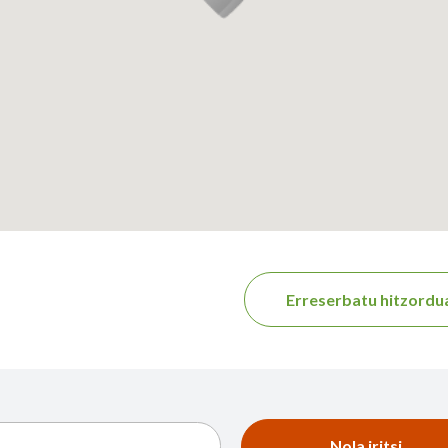
Erreserbatu hitzordu
Nola iritsi