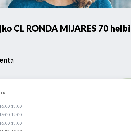
o CL RONDA MIJARES 70 helbid
Venta
rru
16:00-19:00
16:00-19:00
16:00-19:00