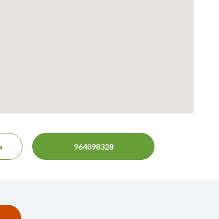
a
964098328