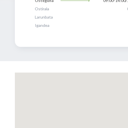
Osteguna
09:00-14:00/
Ostirala
Larunbata
Igandea