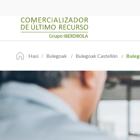
Hasi
Bulegoak
Bulegoak Castellón
Buleg