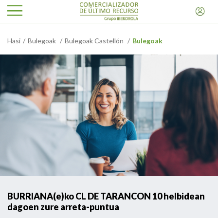
Hasi
Bulegoak
Bulegoak Castellón
Bulegoak
BURRIANA(e)ko CL DE TARANCON 10 helbidean
dagoen zure arreta-puntua