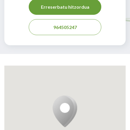
Erreserbatu hitzordua
964505247