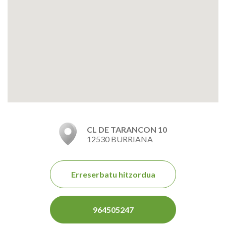
CL DE TARANCON 10
12530 BURRIANA
Erreserbatu hitzordua
964505247