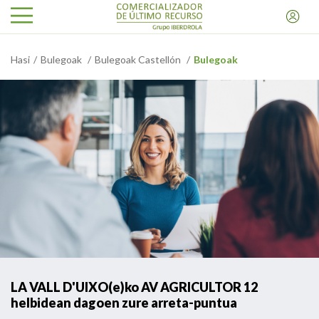
Hasi
Bulegoak
Bulegoak Castellón
Bulegoak
LA VALL D'UIXO(e)ko AV AGRICULTOR 12
helbidean dagoen zure arreta-puntua