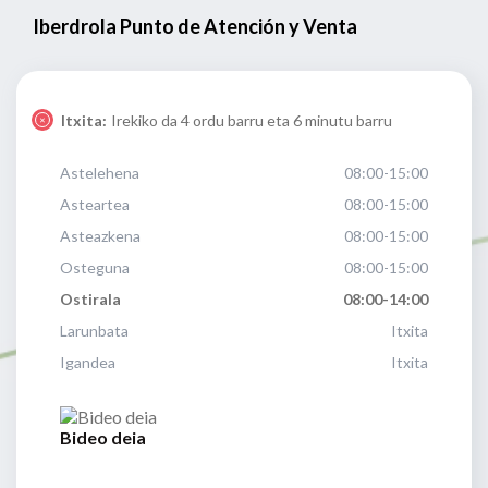
Iberdrola Punto de Atención y Venta
Itxita:
Irekiko da 4 ordu barru eta 6 minutu barru
Astelehena
08:00-15:00
Asteartea
08:00-15:00
Asteazkena
08:00-15:00
Osteguna
08:00-15:00
Ostirala
08:00-14:00
Larunbata
Itxita
Igandea
Itxita
Bideo deia