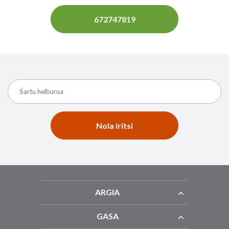
672747819
Nola iritsi
ARGIA
GASA