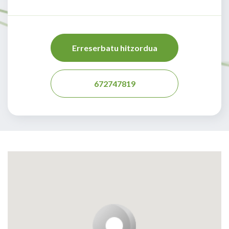
Erreserbatu hitzordua
672747819