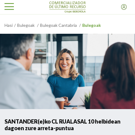
Hasi
Bulegoak
Bulegoak Cantabria
Bulegoak
SANTANDER(e)ko CL RUALASAL 10 helbidean
dagoen zure arreta-puntua