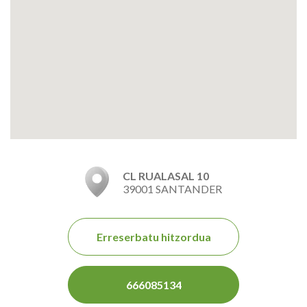
CL RUALASAL 10
39001 SANTANDER
Erreserbatu hitzordua
666085134