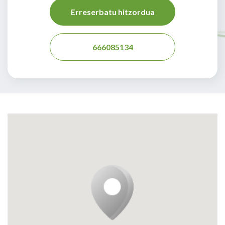
Erreserbatu hitzordua
666085134