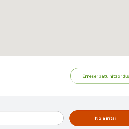
Erreserbatu hitzordu
Nola iritsi