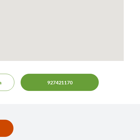
a
927421170