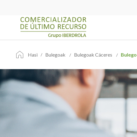
Hasi
Bulegoak
Bulegoak Cáceres
Bulego