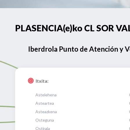
PLASENCIA(e)ko CL SOR VAL
Iberdrola Punto de Atención y 
Itxita:
Astelehena
Asteartea
Asteazkena
Osteguna
Ostirala