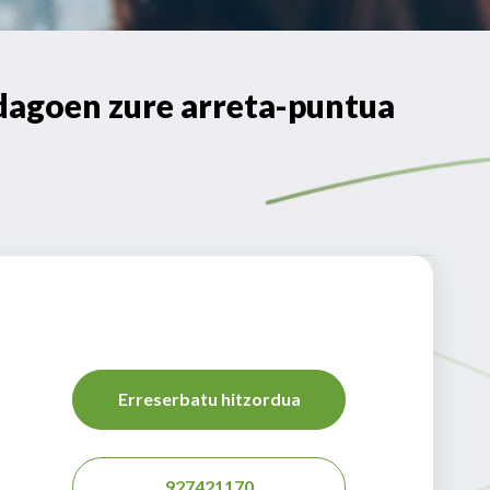
agoen zure arreta-puntua
Erreserbatu hitzordua
927421170