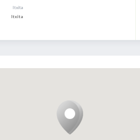
Itxita
Itxita