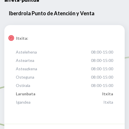
Iberdrola Punto de Atención y Venta
Itxita:
Astelehena
08:00-15:00
Asteartea
08:00-15:00
Asteazkena
08:00-15:00
Osteguna
08:00-15:00
Ostirala
08:00-15:00
Larunbata
Itxita
Igandea
Itxita