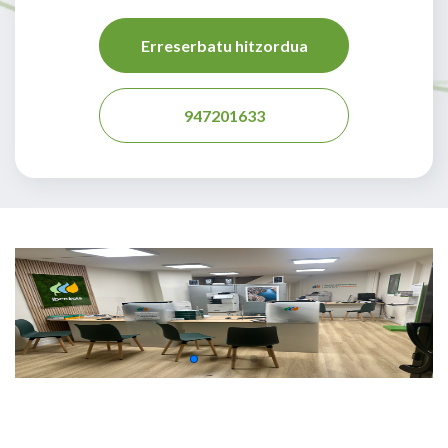
Erreserbatu hitzordua
947201633