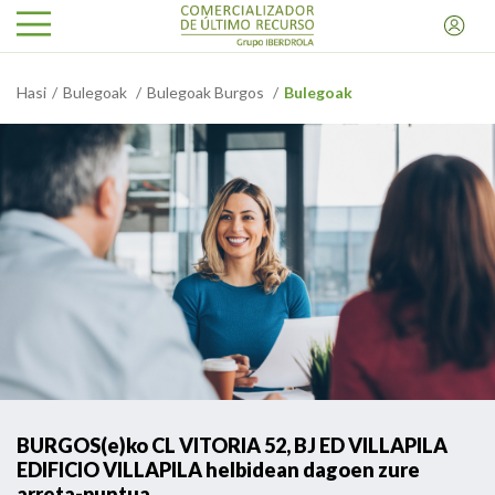
Hasi
Bulegoak
Bulegoak Burgos
Bulegoak
BURGOS(e)ko CL VITORIA 52, BJ ED VILLAPILA
EDIFICIO VILLAPILA helbidean dagoen zure
arreta-puntua