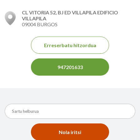
CL VITORIA 52, BJ ED VILLAPILA EDIFICIO
VILLAPILA
09004 BURGOS
Erreserbatu hitzordua
947201633
Nola iritsi