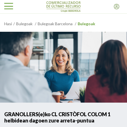
Hasi
Bulegoak
Bulegoak Barcelona
Bulegoak
GRANOLLERS(e)ko CL CRISTÒFOL COLOM 1
helbidean dagoen zure arreta-puntua