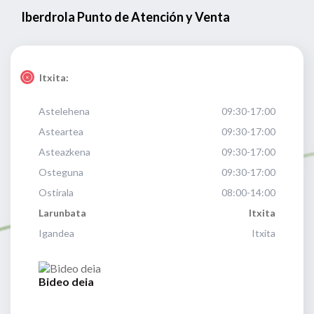
Iberdrola Punto de Atención y Venta
Itxita:
Astelehena
09:30-17:00
Asteartea
09:30-17:00
Asteazkena
09:30-17:00
Osteguna
09:30-17:00
Ostirala
08:00-14:00
Larunbata
Itxita
Igandea
Itxita
Bideo deia