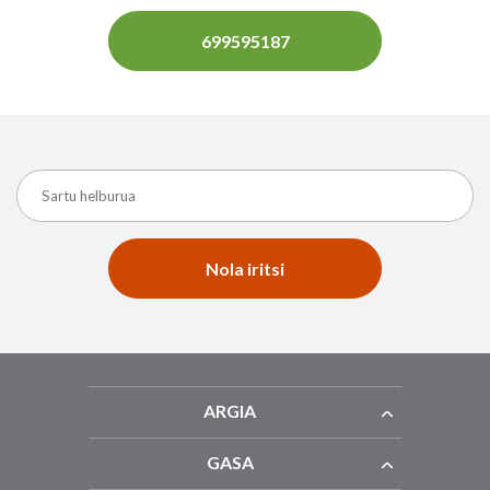
699595187
Nola iritsi
ARGIA
GASA