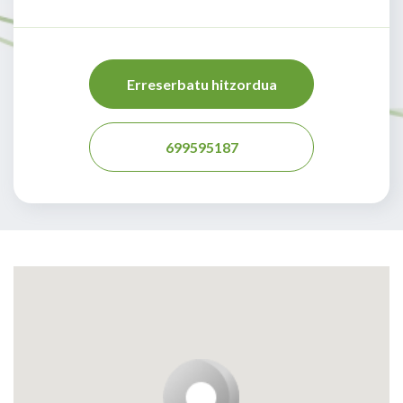
Erreserbatu hitzordua
699595187