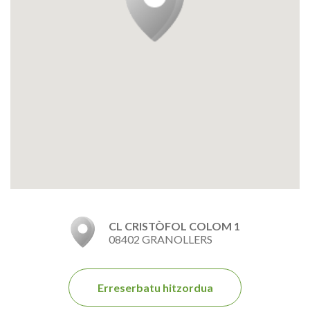
CL CRISTÒFOL COLOM 1
08402 GRANOLLERS
Erreserbatu hitzordua