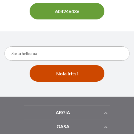
604246436
Nola iritsi
ARGIA
GASA