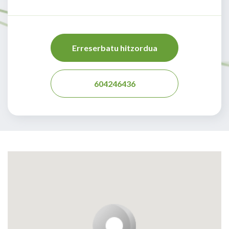
Erreserbatu hitzordua
604246436