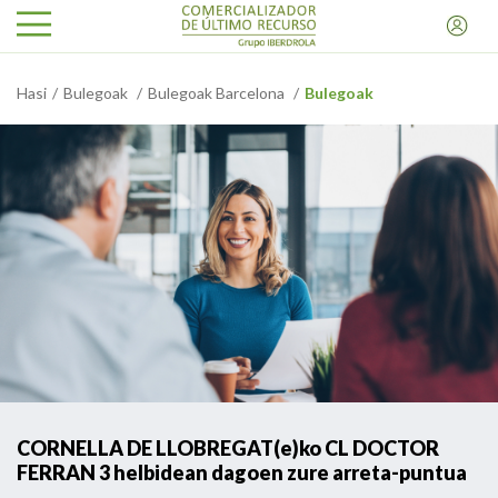
Hasi
Bulegoak
Bulegoak Barcelona
Bulegoak
CORNELLA DE LLOBREGAT(e)ko CL DOCTOR
FERRAN 3 helbidean dagoen zure arreta-puntua