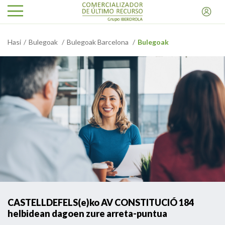
Hasi
Bulegoak
Bulegoak Barcelona
Bulegoak
CASTELLDEFELS(e)ko AV CONSTITUCIÓ 184
helbidean dagoen zure arreta-puntua