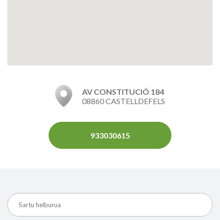
AV CONSTITUCIÓ 184
08860 CASTELLDEFELS
933030615