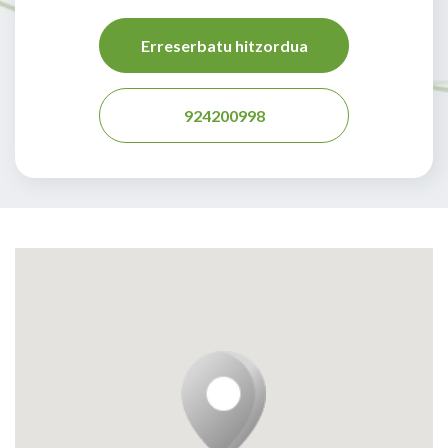
Erreserbatu hitzordua
924200998