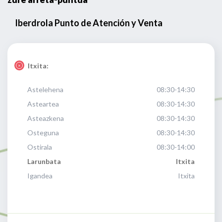
Iberdrola Punto de Atención y Venta
Itxita:
Astelehena
08:30-14:30
Asteartea
08:30-14:30
Asteazkena
08:30-14:30
Osteguna
08:30-14:30
Ostirala
08:30-14:00
Larunbata
Itxita
Igandea
Itxita