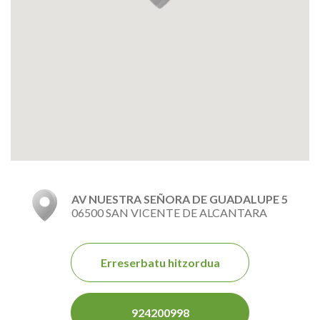
AV NUESTRA SEÑORA DE GUADALUPE 5
06500 SAN VICENTE DE ALCANTARA
Erreserbatu hitzordua
924200998