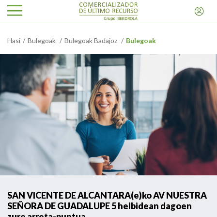
Hasi
Bulegoak
Bulegoak Badajoz
Bulegoak
SAN VICENTE DE ALCANTARA(e)ko AV NUESTRA
SEÑORA DE GUADALUPE 5 helbidean dagoen
zure arreta-puntua