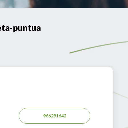
eta-puntua
966291642