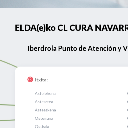
ELDA(e)ko CL CURA NAVARRO
Iberdrola Punto de Atención y 
Itxita:
Astelehena
Asteartea
Asteazkena
Osteguna
Ostirala