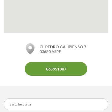
CL PEDRO GALIPIENSO 7
03680 ASPE
865951087