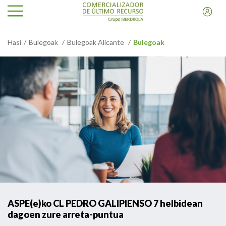
Hasi
Bulegoak
Bulegoak Alicante
Bulegoak
ASPE(e)ko CL PEDRO GALIPIENSO 7 helbidean
dagoen zure arreta-puntua