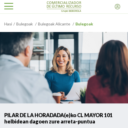
Hasi
Bulegoak
Bulegoak Alicante
Bulegoak
PILAR DE LA HORADADA(e)ko CL MAYOR 101
helbidean dagoen zure arreta-puntua