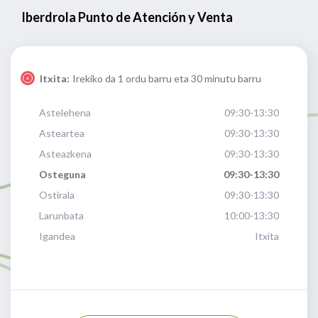
Iberdrola Punto de Atención y Venta
Itxita:
Irekiko da 1 ordu barru eta 30 minutu barru
Astelehena
09:30-13:30
Asteartea
09:30-13:30
Asteazkena
09:30-13:30
Osteguna
09:30-13:30
Ostirala
09:30-13:30
Larunbata
10:00-13:30
Igandea
Itxita