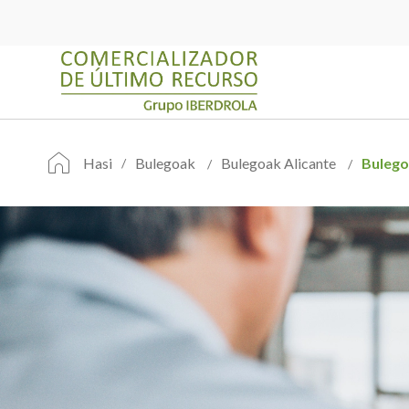
Hasi
Bulegoak
Bulegoak Alicante
Buleg