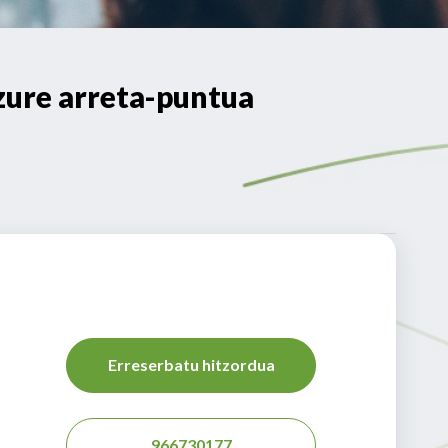
ure arreta-puntua
Erreserbatu hitzordua
966730177