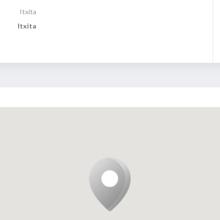
Itxita
Itxita