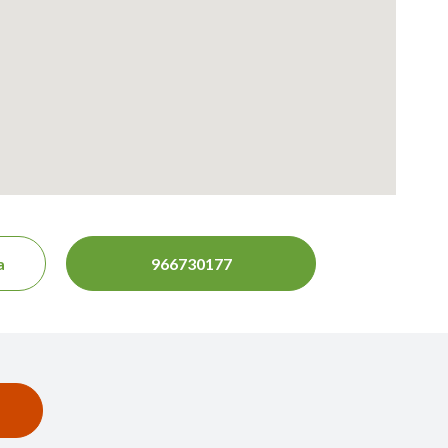
a
966730177