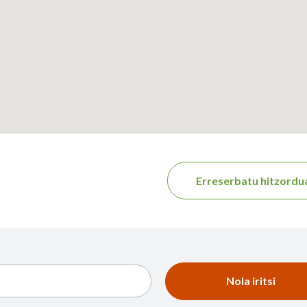
Erreserbatu hitzordu
Nola iritsi