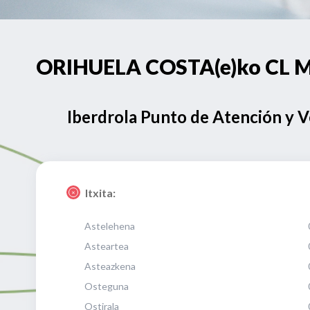
ORIHUELA COSTA(e)ko CL MA
Iberdrola Punto de Atención y 
Itxita:
Astelehena
Asteartea
Asteazkena
Osteguna
Ostirala