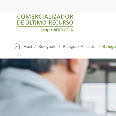
Hasi
Bulegoak
Bulegoak Alicante
Buleg