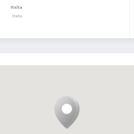
Itxita
Itxita