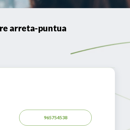
e arreta-puntua
965754538