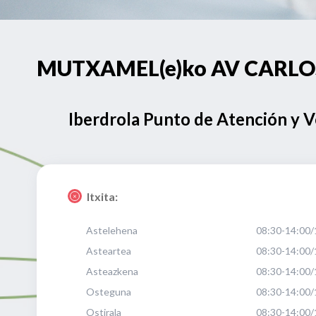
MUTXAMEL(e)ko AV CARLOS S
Iberdrola Punto de Atención y 
Itxita:
Astelehena
08:30-14:00/
Asteartea
08:30-14:00/
Asteazkena
08:30-14:00/
Osteguna
08:30-14:00/
Ostirala
08:30-14:00/