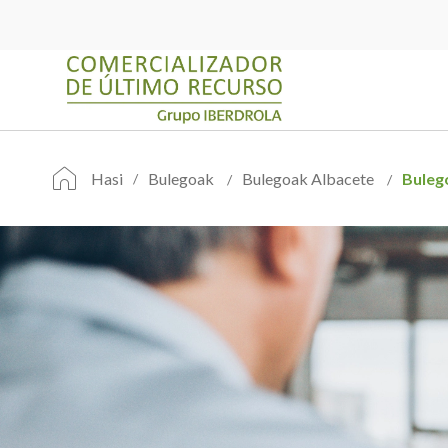
Hasi
Bulegoak
Bulegoak Albacete
Buleg