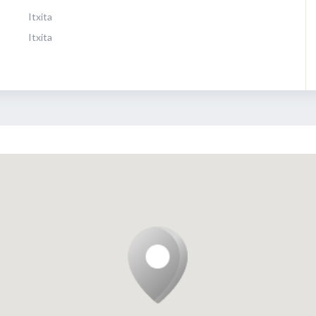
Itxita
Itxita