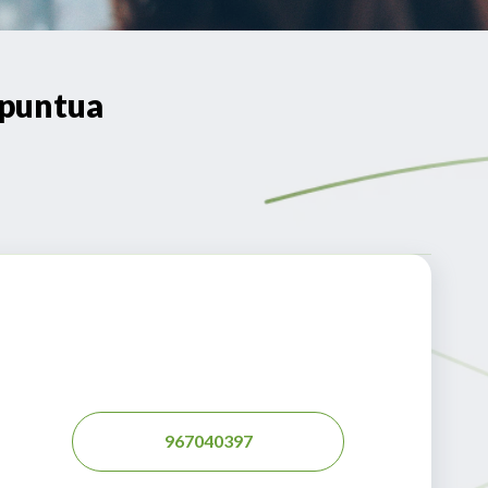
-puntua
967040397