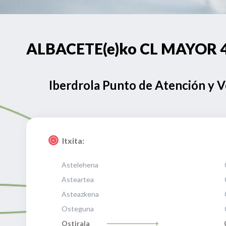
ALBACETE(e)ko CL MAYOR 49
Iberdrola Punto de Atención y 
Itxita:
Astelehena
Asteartea
Asteazkena
Osteguna
Ostirala