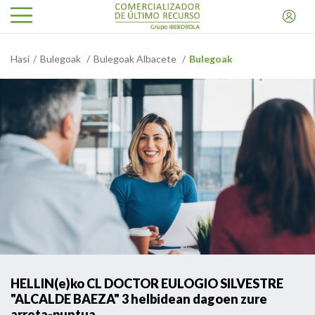
Hasi
Bulegoak
Bulegoak Albacete
Bulegoak
HELLIN(e)ko CL DOCTOR EULOGIO SILVESTRE
"ALCALDE BAEZA" 3 helbidean dagoen zure
arreta-puntua