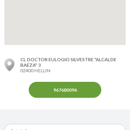
CL DOCTOR EULOGIO SILVESTRE "ALCALDE
BAEZA" 3
02400 HELLIN
967680096