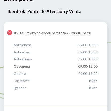
Iberdrola Punto de Atención y Venta
Itxita:
Irekiko da 3 ordu barru eta 29 minutu barru
Astelehena
09:00-15:00
Asteartea
09:00-15:00
Asteazkena
09:00-15:00
Osteguna
09:00-15:00
Ostirala
09:00-15:00
Larunbata
Itxita
Igandea
Itxita