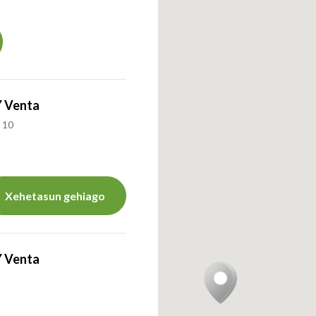
Y Venta
 10
Xehetasun gehiago
Y Venta