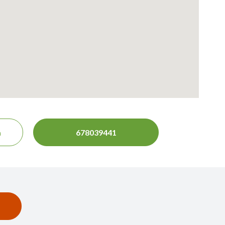
a
678039441