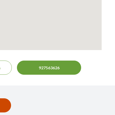
a
927563626