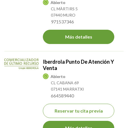
Abierto
CL MÀRTIRS 5
07440 MURO
971537346
Más detalles
Iberdrola Punto De Atención Y
Venta
Abierto
CL CABANA 69
07141 MARRATXI
664589440
Reservar tu cita previa
Más detalles